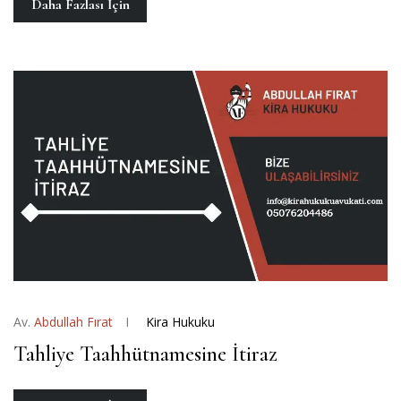
Daha Fazlası İçin
Av.
Abdullah Fırat
Kira Hukuku
Tahliye Taahhütnamesine İtiraz