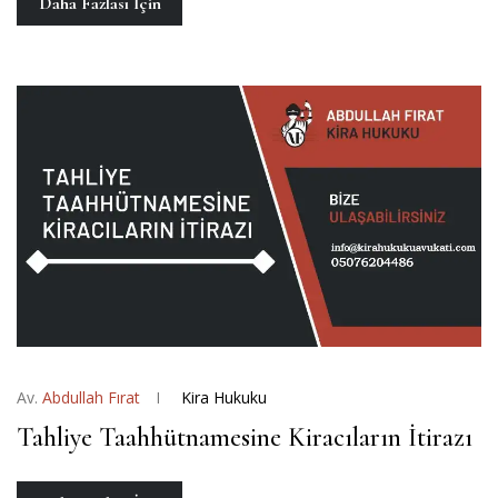
Daha Fazlası İçin
Av.
Abdullah Fırat
Kira Hukuku
Tahliye Taahhütnamesine Kiracıların İtirazı