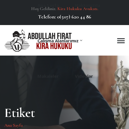
Ana Sayfa
Hakkımızda
Hoş Geldiniz.
Kira Hukuku Avukatı.
Telefon:
0(507) 620 44 86
Çalışma Alanlarımız
Makaleler
Videolar
Etiket
Ana Sayfa