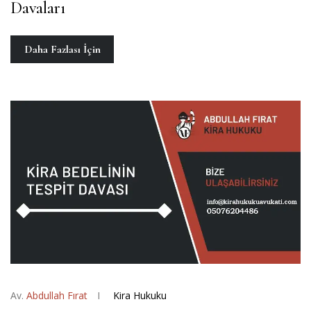
Davaları
Daha Fazlası İçin
Av.
Abdullah Fırat
Kira Hukuku