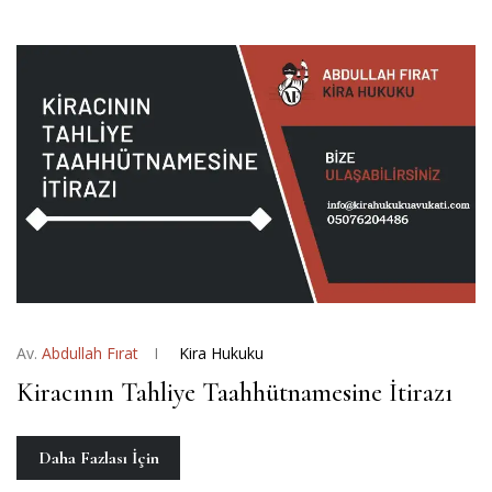
Av.
Abdullah Fırat
Kira Hukuku
Kiracının Tahliye Taahhütnamesine İtirazı
Daha Fazlası İçin