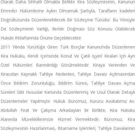
Olarak Daha Sıhhatli Olmakla Birlikte Kira Sözleşmesinin, Kanunun
Emredici Hükümlerine Aykırı Olmamak Şartıyla, Tarafların Iradeleri
Doğrultusunda Düzenlenebilecek Bir Sözleşme Türüdür. Bu Yönüyle
De Sözleşmenin Varlığı, Ileride Doğması Söz Konusu Olabilecek
Hukuki Ihtilaflarında Önüne Geçebilecektir.
2011 Yılında Yürürlüğe Giren Türk Borçlar Kanunu’nda Düzenlenen
Kira Hukuku, Kendi Içerisinde Konut Ve Çatılı Işyeri Kiraları Için Ayrı
Özel Hükümleri Barındırdığı Görülmektedir. Kiraya Verenden Ve
Kiracıdan Kaynaklı Tahliye Nedenleri, Tahliye Davası Açılmasından
Önce Bildirim Zorunluluğu, Bildirim Süresi, Tahliye Davası Açma
Süreleri Gibi Hususlar Kanunda Düzenlenmiş Ve Usul Olarak Detaylı
Düzenlemeler Yapılmıştır. Hukuk Büromuz, Kurucu Avukatımız Av.
Abdullah Fırat Ve Çalışma Arkadaşları Ile Birlikte, Kira Hukuku
Alanında Müvekkillerimize Hizmet Vermektedir. Büromuz, Kira
Sözleşmesinin Hazırlanması, Ihtarname Işlemleri, Tahliye Davalarının