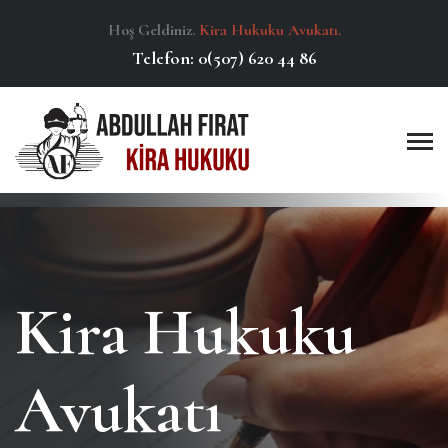
Hoş Geldiniz.
Kira Hukuku Avukatı.
Telefon:
0(507) 620 44 86
Kira Hukuku
Avukatı