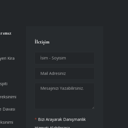
arımız
İletişim
yeri Kira
spiti
reksinimi
e Davası
*
Bizi Arayarak Danışmanlık
eksinimi
Hizmeti Alabilirsiniz.