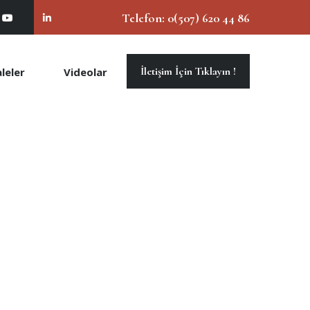
Telefon:
0(507) 620 44 86
İletişim İçin Tıklayın !
leler
Videolar