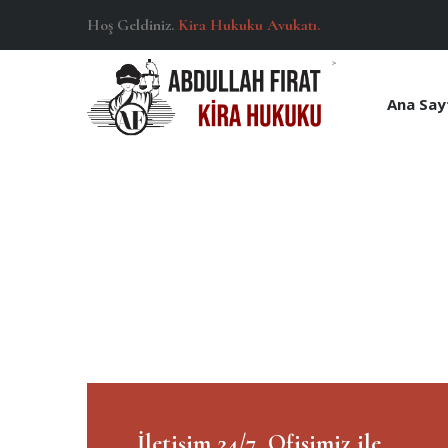
Hoş Geldiniz.
Kira Hukuku Avukatı.
>
Ana Say
İletişim 24/7
Ofisimiz ile