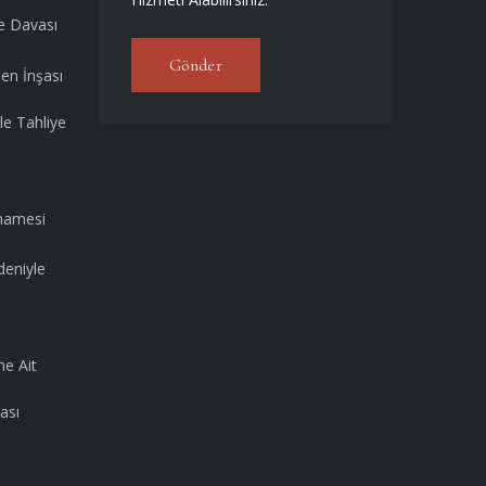
e Davası
Gönder
den İnşası
le Tahliye
namesi
deniyle
ne Ait
ası