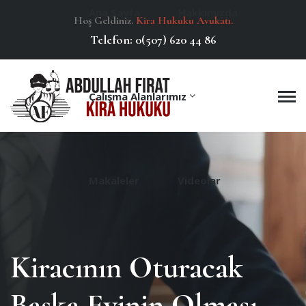
Ana Sayfa
Hakkımızda
Hoş Geldiniz.
Kira Hukuku Avukatı.
Telefon:
0(507) 620 44 86
Çalışma Alanlarımız
Makaleler
Videolar
Kiracının Oturacak
Başka Evinin Olması