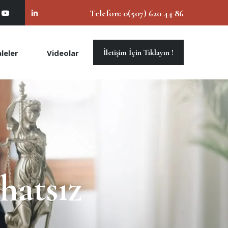
Telefon:
0(507) 620 44 86
İletişim İçin Tıklayın !
leler
Videolar
hatsız