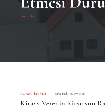
Etmesi Dur
Anasayfa
Av.
Abdullah Fırat
Kira Hukuku Avukatı
Kiraya Verenin Kiracısını 