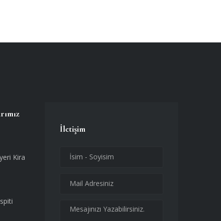
arımız
İletişim
yeri Kira
spiti