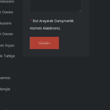
reksinimi
e Davası
*
Bizi Arayarak Danışmanlık
eksinimi
Hizmeti Alabilirsiniz.
e Davası
Gönder
den İnşası
le Tahliye
namesi
deniyle