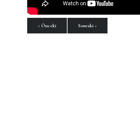
< Önceki
Sonraki >